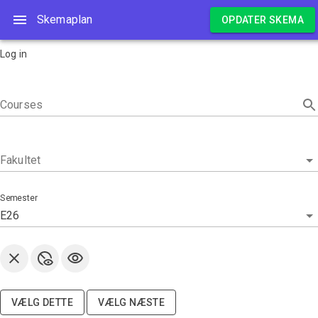
Skemaplan
Skemaplan
OPDATER SKEMA
Log in
Courses
Fakultet
Semester
E26
VÆLG DETTE
VÆLG NÆSTE