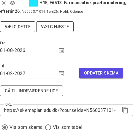
H1E, FA513: Farmaceutisk præformulering,
efterår 26
.
N560037101-h1e-E26
.
Hold
.
Odense
.
VÆLG DETTE
VÆLG NÆSTE
Fra
Til
OPDATER SKEMA
GÅ TIL INDEVÆRENDE UGE
URL
Vis som skema
Vis som tabel