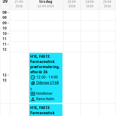
39
tirsdag
21-09-
23-09-
24-09-
25-09-
2026
22-09-2026
2026
2026
2026
08
-
09
09
-
10
10
-
11
11
-
12
H1E, FA513:
Farmaceutisk
præformulering,
efterår 26
12
-
12:00
-
14:00
13
Odense U168
»
Holdtimer
Rene Holm
H1E, FA513:
Farmaceutisk