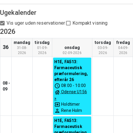
Ugekalender
Vis uger uden reservationer
Kompakt visning
2026
mandag
tirsdag
torsdag
fredag
36
onsdag
31-08-
01-09-
03-09-
04-09-
2026
2026
02-09-2026
2026
2026
H1E, FA513:
Farmaceutisk
præformulering,
efterår 26
08
-
08:00
-
10:00
09
Odense U156
»
Holdtimer
Rene Holm
H1E, FA513:
Farmaceutisk
præformulering,