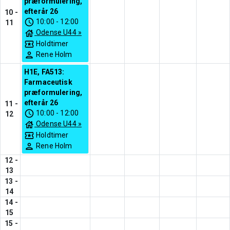
præformulering,
efterår 26
10
-
10:00
-
12:00
11
Odense U44
»
Holdtimer
Rene Holm
H1E, FA513:
Farmaceutisk
præformulering,
efterår 26
11
-
10:00
-
12:00
12
Odense U44
»
Holdtimer
Rene Holm
12
-
13
13
-
14
14
-
15
15
-