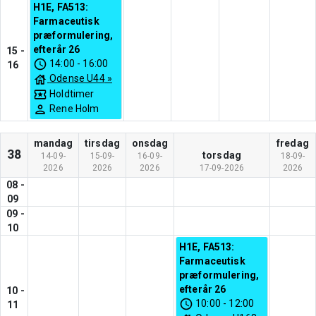
H1E, FA513:
Farmaceutisk
præformulering,
efterår 26
15
-
14:00
-
16:00
16
Odense U44
»
Holdtimer
Rene Holm
mandag
tirsdag
onsdag
fredag
38
torsdag
14-09-
15-09-
16-09-
18-09-
2026
2026
2026
17-09-2026
2026
08
-
09
09
-
10
H1E, FA513:
Farmaceutisk
præformulering,
efterår 26
10
-
10:00
-
12:00
11