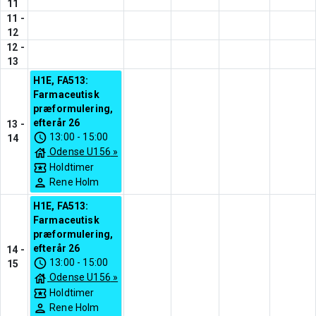
11
11
-
12
12
-
13
H1E, FA513:
Farmaceutisk
præformulering,
efterår 26
13
-
13:00
-
15:00
14
Odense U156
»
Holdtimer
Rene Holm
H1E, FA513:
Farmaceutisk
præformulering,
efterår 26
14
-
13:00
-
15:00
15
Odense U156
»
Holdtimer
Rene Holm