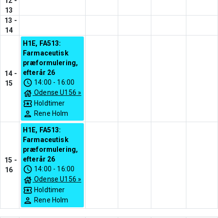
12
-
13
13
-
14
H1E, FA513:
Farmaceutisk
præformulering,
efterår 26
14
-
14:00
-
16:00
15
Odense U156
»
Holdtimer
Rene Holm
H1E, FA513:
Farmaceutisk
præformulering,
efterår 26
15
-
14:00
-
16:00
16
Odense U156
»
Holdtimer
Rene Holm