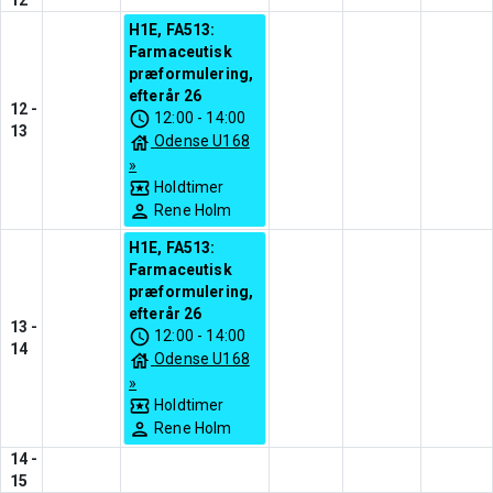
12
H1E, FA513:
Farmaceutisk
præformulering,
efterår 26
12
-
12:00
-
14:00
13
Odense U168
»
Holdtimer
Rene Holm
H1E, FA513:
Farmaceutisk
præformulering,
efterår 26
13
-
12:00
-
14:00
14
Odense U168
»
Holdtimer
Rene Holm
14
-
15