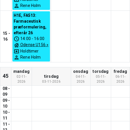
Rene Holm
H1E, FA513:
Farmaceutisk
præformulering,
efterår 26
15
-
14:00
-
16:00
16
Odense U156
»
Holdtimer
Rene Holm
mandag
onsdag
torsdag
fredag
45
tirsdag
02-11-
04-11-
05-11-
06-11-
2026
03-11-2026
2026
2026
2026
08
-
09
09
-
10
10
-
11
11
-