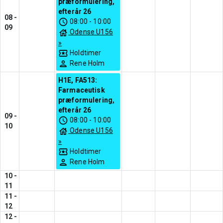
præformulering,
efterår 26
08
-
08:00
-
10:00
09
Odense U156
»
Holdtimer
Rene Holm
H1E, FA513:
Farmaceutisk
præformulering,
efterår 26
09
-
08:00
-
10:00
10
Odense U156
»
Holdtimer
Rene Holm
10
-
11
11
-
12
12
-