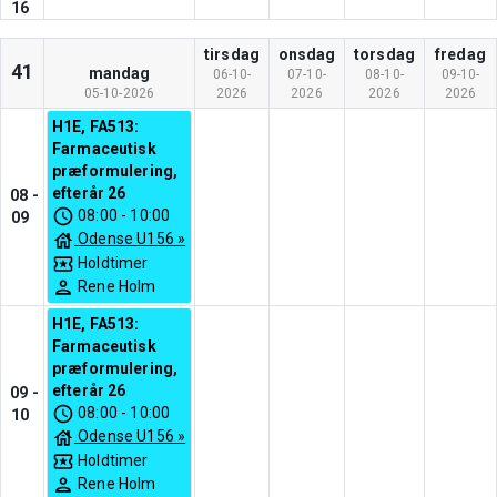
16
tirsdag
onsdag
torsdag
fredag
41
mandag
06-10-
07-10-
08-10-
09-10-
05-10-2026
2026
2026
2026
2026
H1E, FA513:
Farmaceutisk
præformulering,
efterår 26
08
-
08:00
-
10:00
09
Odense U156
»
Holdtimer
Rene Holm
H1E, FA513:
Farmaceutisk
præformulering,
efterår 26
09
-
08:00
-
10:00
10
Odense U156
»
Holdtimer
Rene Holm