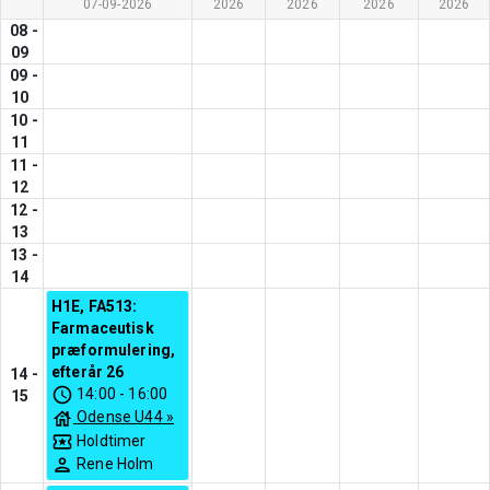
07-09-2026
2026
2026
2026
2026
08
-
09
09
-
10
10
-
11
11
-
12
12
-
13
13
-
14
H1E, FA513:
Farmaceutisk
præformulering,
efterår 26
14
-
14:00
-
16:00
15
Odense U44
»
Holdtimer
Rene Holm