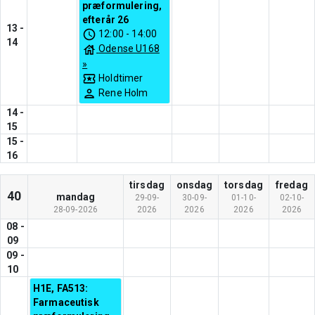
præformulering,
efterår 26
13
-
12:00
-
14:00
14
Odense U168
»
Holdtimer
Rene Holm
14
-
15
15
-
16
tirsdag
onsdag
torsdag
fredag
40
mandag
29-09-
30-09-
01-10-
02-10-
28-09-2026
2026
2026
2026
2026
08
-
09
09
-
10
H1E, FA513:
Farmaceutisk