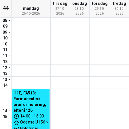
tirsdag
onsdag
torsdag
fredag
44
mandag
27-10-
28-10-
29-10-
30-10-
26-10-2026
2026
2026
2026
2026
08
-
09
09
-
10
10
-
11
11
-
12
12
-
13
13
-
14
H1E, FA513:
Farmaceutisk
præformulering,
efterår 26
14
-
14:00
-
16:00
15
Odense U156
»
Holdtimer