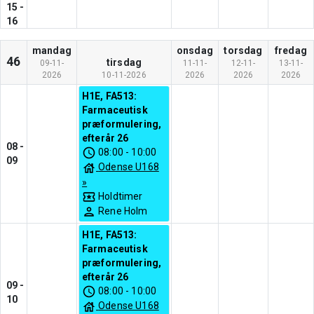
15
-
16
mandag
onsdag
torsdag
fredag
46
tirsdag
09-11-
11-11-
12-11-
13-11-
2026
10-11-2026
2026
2026
2026
H1E, FA513:
Farmaceutisk
præformulering,
efterår 26
08
-
08:00
-
10:00
09
Odense U168
»
Holdtimer
Rene Holm
H1E, FA513:
Farmaceutisk
præformulering,
efterår 26
09
-
08:00
-
10:00
10
Odense U168