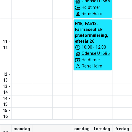
Odense U168
»
Holdtimer
Rene Holm
H1E, FA513:
Farmaceutisk
præformulering,
efterår 26
11
-
10:00
-
12:00
12
Odense U168
»
Holdtimer
Rene Holm
12
-
13
13
-
14
14
-
15
15
-
16
mandag
onsdag
torsdag
fredag