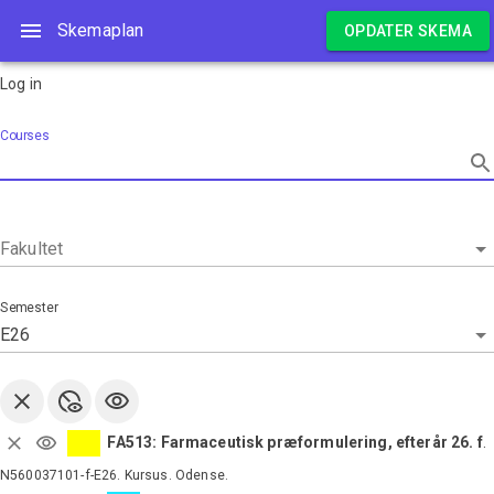
Skemaplan
Skemaplan
OPDATER SKEMA
Log in
Courses
Fakultet
Semester
E26
FA513: Farmaceutisk præformulering, efterår 26. f
.
N560037101-f-E26
.
Kursus
.
Odense
.