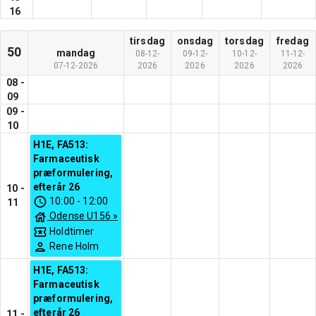
16
tirsdag
onsdag
torsdag
fredag
50
mandag
08-12-
09-12-
10-12-
11-12-
07-12-2026
2026
2026
2026
2026
08
-
09
09
-
10
H1E, FA513:
Farmaceutisk
præformulering,
efterår 26
10
-
10:00
-
12:00
11
Odense U156
»
Holdtimer
Rene Holm
H1E, FA513:
Farmaceutisk
præformulering,
efterår 26
11
-