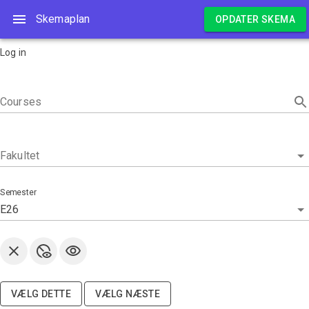
Skemaplan
Skemaplan
OPDATER SKEMA
Log in
Courses
Fakultet
Semester
E26
VÆLG DETTE
VÆLG NÆSTE