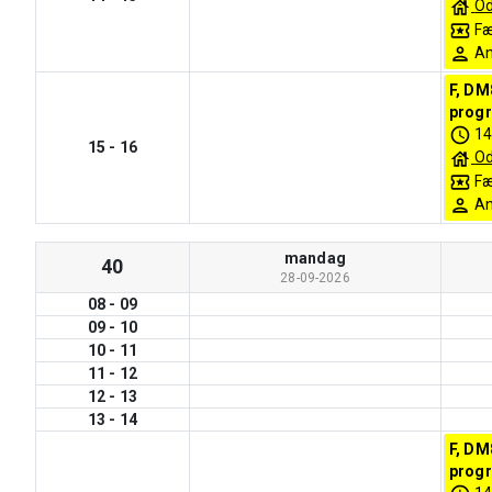
O
Fæ
An
F, DM
progr
14
15
-
16
O
Fæ
An
mandag
40
28-09-2026
08
-
09
09
-
10
10
-
11
11
-
12
12
-
13
13
-
14
F, DM
progr