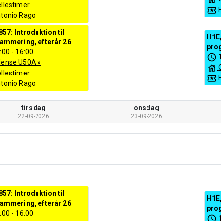
llestimer
tonio Rago
857: Introduktion til
H1E,
ammering, efterår 26
pro
:00
-
16:00
dense U50A
»
llestimer
tonio Rago
tirsdag
onsdag
22-09-2026
23-09-2026
857: Introduktion til
H1E,
ammering, efterår 26
pro
:00
-
16:00