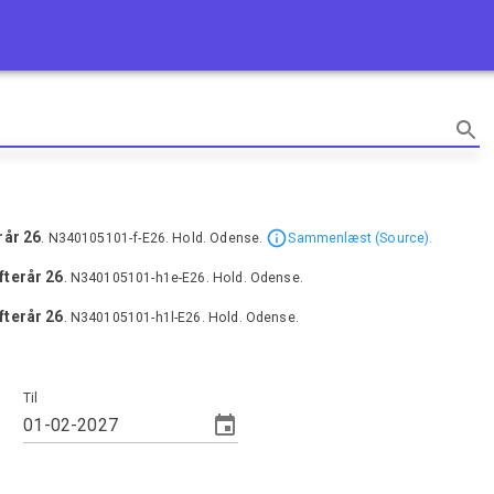
rår 26
.
N340105101-f-E26
.
Hold
.
Odense
.
Sammenlæst (Source).
fterår 26
.
N340105101-h1e-E26
.
Hold
.
Odense
.
fterår 26
.
N340105101-h1l-E26
.
Hold
.
Odense
.
Til