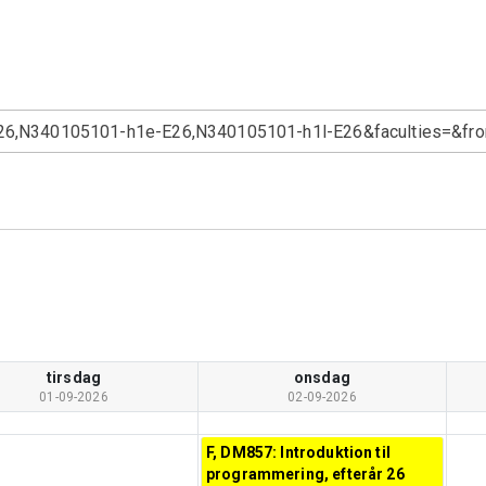
tirsdag
onsdag
01-09-2026
02-09-2026
F, DM857: Introduktion til
programmering, efterår 26