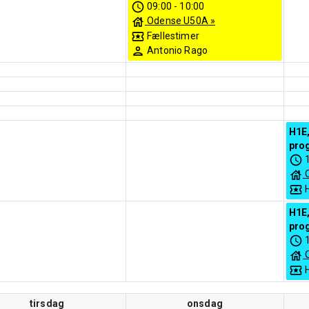
09:00
-
10:00
Odense U50A
»
Fællestimer
Antonio Rago
H1E,
pro
H1E,
pro
tirsdag
onsdag