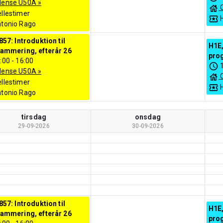
dense U50A
»
llestimer
tonio Rago
857: Introduktion til
H1E,
ammering, efterår 26
pro
:00
-
16:00
dense U50A
»
llestimer
tonio Rago
tirsdag
onsdag
29-09-2026
30-09-2026
857: Introduktion til
H1E,
ammering, efterår 26
pro