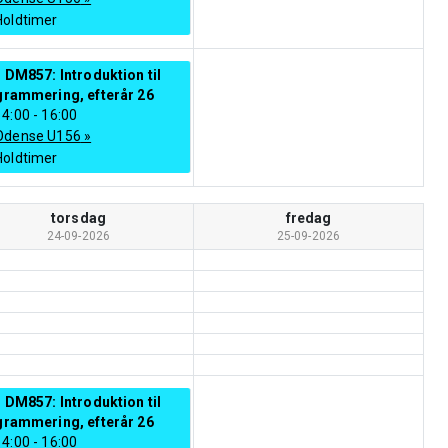
Holdtimer
 DM857: Introduktion til
grammering, efterår 26
14:00
-
16:00
Odense U156
»
Holdtimer
torsdag
fredag
24-09-2026
25-09-2026
 DM857: Introduktion til
grammering, efterår 26
14:00
-
16:00