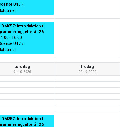
Odense U47
»
Holdtimer
 DM857: Introduktion til
grammering, efterår 26
14:00
-
16:00
Odense U47
»
Holdtimer
torsdag
fredag
01-10-2026
02-10-2026
 DM857: Introduktion til
grammering, efterår 26