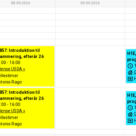
08-09-2026
09-09-2026
857: Introduktion til
H1E,
ammering, efterår 26
pro
:00
-
16:00
dense U50A
»
llestimer
tonio Rago
857: Introduktion til
H1E,
ammering, efterår 26
pro
:00
-
16:00
dense U50A
»
llestimer
tonio Rago