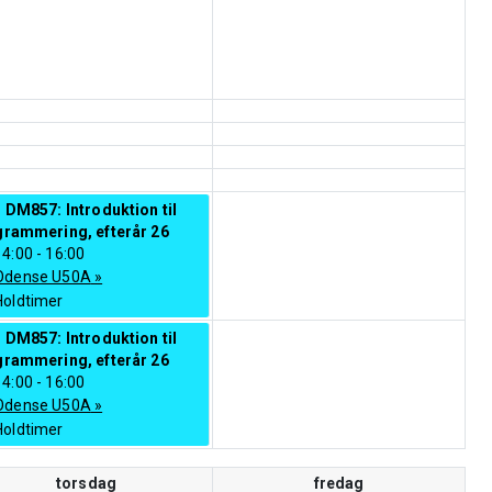
 DM857: Introduktion til
grammering, efterår 26
14:00
-
16:00
Odense U50A
»
Holdtimer
 DM857: Introduktion til
grammering, efterår 26
14:00
-
16:00
Odense U50A
»
Holdtimer
torsdag
fredag