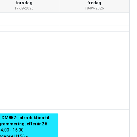
torsdag
fredag
17-09-2026
18-09-2026
 DM857: Introduktion til
grammering, efterår 26
14:00
-
16:00
Odense U156
»