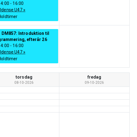
14:00
-
16:00
Odense U47
»
Holdtimer
 DM857: Introduktion til
grammering, efterår 26
14:00
-
16:00
Odense U47
»
Holdtimer
torsdag
fredag
08-10-2026
09-10-2026