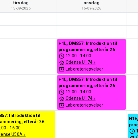
tirsdag
onsdag
15-09-2026
16-09-2026
H1L, DM857: Introduktion til
programmering, efterår 26
12:00
-
14:00
Odense U174
»
Laboratorieøvelser
H1L, DM857: Introduktion til
programmering, efterår 26
12:00
-
14:00
Odense U174
»
Laboratorieøvelser
857: Introduktion til
H1E,
ammering, efterår 26
pro
:00
-
16:00
dense U50A
»