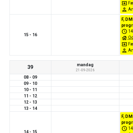
Fæ
An
F, DM
progr
14
15
-
16
O
Fæ
An
mandag
39
21-09-2026
08
-
09
09
-
10
10
-
11
11
-
12
12
-
13
13
-
14
F, DM
progr
14
14
-
15