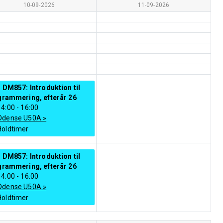
10-09-2026
11-09-2026
 DM857: Introduktion til
grammering, efterår 26
14:00
-
16:00
Odense U50A
»
Holdtimer
 DM857: Introduktion til
grammering, efterår 26
14:00
-
16:00
Odense U50A
»
Holdtimer