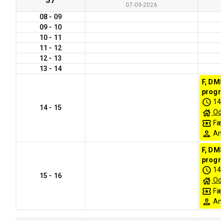
37
07-09-2026
08
-
09
09
-
10
10
-
11
11
-
12
12
-
13
13
-
14
F, DM
progr
14
14
-
15
O
Fæ
An
F, DM
progr
14
15
-
16
O
Fæ
An