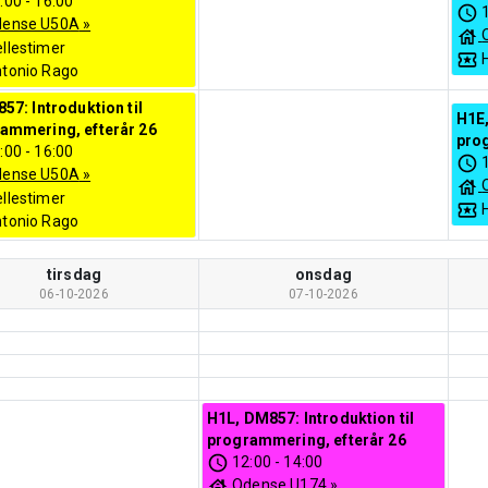
:00
-
16:00
dense U50A
»
llestimer
tonio Rago
857: Introduktion til
H1E,
ammering, efterår 26
pro
:00
-
16:00
dense U50A
»
llestimer
tonio Rago
tirsdag
onsdag
06-10-2026
07-10-2026
H1L, DM857: Introduktion til
programmering, efterår 26
12:00
-
14:00
Odense U174
»