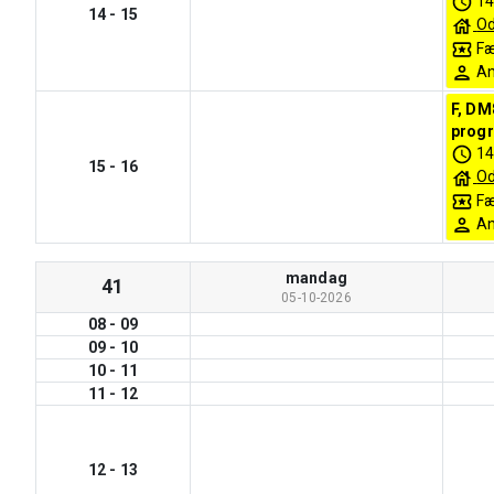
14
14
-
15
O
Fæ
An
F, DM
progr
14
15
-
16
O
Fæ
An
mandag
41
05-10-2026
08
-
09
09
-
10
10
-
11
11
-
12
12
-
13