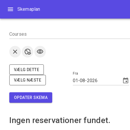
Skemaplan
Skemaplan
Courses
VÆLG DETTE
Fra
VÆLG NÆSTE
OPDATER SKEMA
Ingen reservationer fundet.