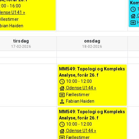
Komp
:00
-
16:00
ense U141
»
llestimer
bian Haiden
tirsdag
onsdag
17-02-2026
18-02-2026
MM549: Topologi og Kompleks
Analyse, forår 26. f
10:00
-
12:00
Odense U144
»
Fællestimer
Fabian Haiden
MM549: Topologi og Kompleks
Analyse, forår 26. f
10:00
-
12:00
Odense U144
»
Fællestimer