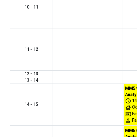
10
-
11
11
-
12
12
-
13
13
-
14
MM54
Analys
14
14
-
15
Od
Fæ
Fa
MM54
Analys