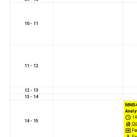
10
-
11
11
-
12
12
-
13
13
-
14
MM54
Analys
14
14
-
15
Od
Fæ
Fa