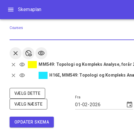
Skemaplan
Skemaplan
Courses
MM549: Topologi og Kompleks Analyse, forår 2
H16E, MM549: Topologi og Kompleks Anal
VÆLG DETTE
Fra
VÆLG NÆSTE
OPDATER SKEMA