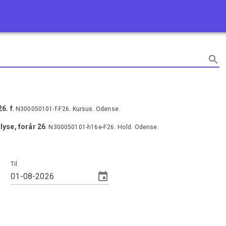
6. f
.
N300050101-f-F26
.
Kursus
.
Odense
.
yse, forår 26
.
N300050101-h16e-F26
.
Hold
.
Odense
.
Til