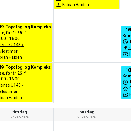
Fabian Haiden
9: Topologi og Kompleks
H16
e, forår 26. f
Komp
:00
-
16:00
ense U143
»
llestimer
bian Haiden
9: Topologi og Kompleks
H16
e, forår 26. f
Komp
:00
-
16:00
ense U143
»
llestimer
bian Haiden
tirsdag
onsdag
24-02-2026
25-02-2026