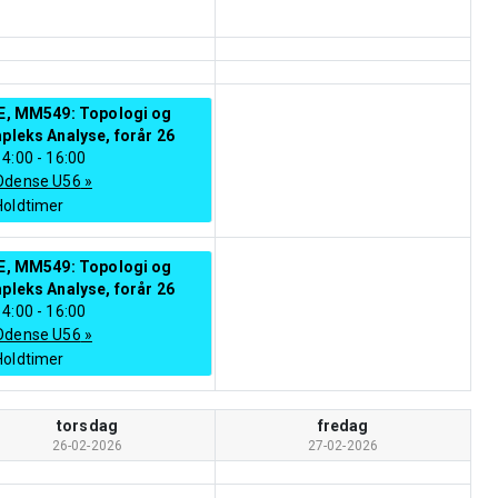
E, MM549: Topologi og
leks Analyse, forår 26
14:00
-
16:00
Odense U56
»
Holdtimer
E, MM549: Topologi og
leks Analyse, forår 26
14:00
-
16:00
Odense U56
»
Holdtimer
torsdag
fredag
26-02-2026
27-02-2026