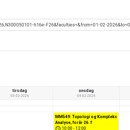
tirsdag
onsdag
03-02-2026
04-02-2026
MM549: Topologi og Kompleks
Analyse, forår 26. f
10:00
-
12:00