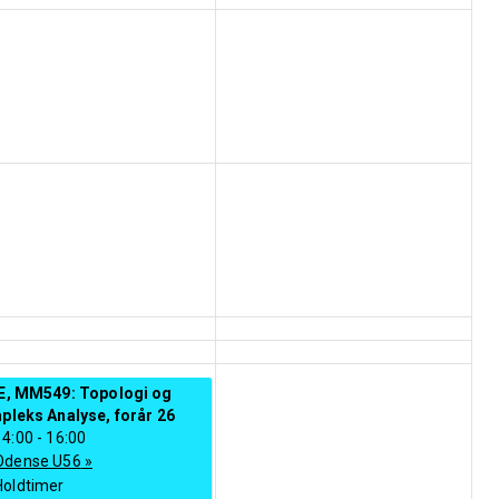
E, MM549: Topologi og
leks Analyse, forår 26
14:00
-
16:00
Odense U56
»
Holdtimer