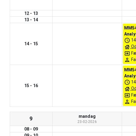
12
-
13
13
-
14
MM54
Analys
14
14
-
15
Od
Fæ
Fa
MM54
Analys
14
15
-
16
Od
Fæ
Fa
mandag
9
23-02-2026
08
-
09
09
-
10