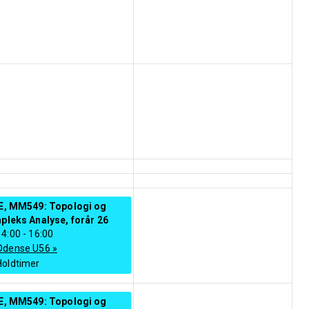
E, MM549: Topologi og
leks Analyse, forår 26
14:00
-
16:00
Odense U56
»
Holdtimer
E, MM549: Topologi og