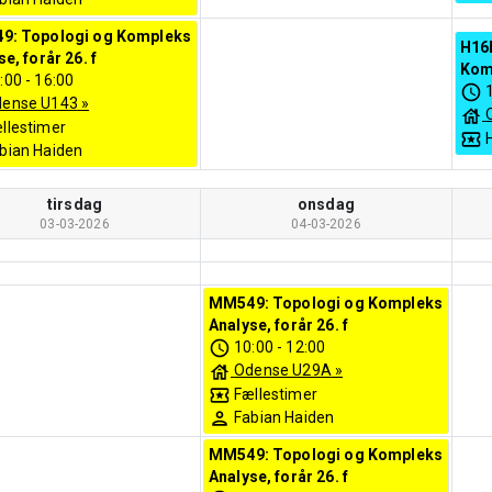
9: Topologi og Kompleks
H16
e, forår 26. f
Komp
:00
-
16:00
ense U143
»
llestimer
bian Haiden
tirsdag
onsdag
03-03-2026
04-03-2026
MM549: Topologi og Kompleks
Analyse, forår 26. f
10:00
-
12:00
Odense U29A
»
Fællestimer
Fabian Haiden
MM549: Topologi og Kompleks
Analyse, forår 26. f