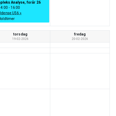
leks Analyse, forår 26
14:00
-
16:00
Odense U56
»
Holdtimer
torsdag
fredag
19-02-2026
20-02-2026