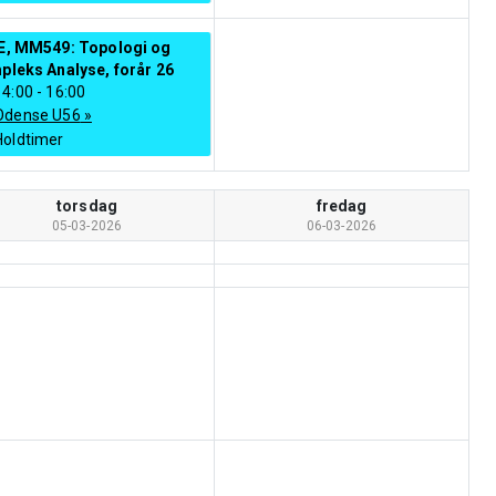
E, MM549: Topologi og
leks Analyse, forår 26
14:00
-
16:00
Odense U56
»
Holdtimer
torsdag
fredag
05-03-2026
06-03-2026