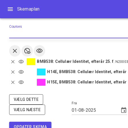
Skemaplan
Skemaplan
Courses
BMB538: Cellulær Identitet, efterår 25. f
.
N20003
H14E, BMB538: Cellulær Identitet, efterår
H15E, BMB538: Cellulær Identitet, efterår
VÆLG DETTE
Fra
VÆLG NÆSTE
OPDATER SKEMA