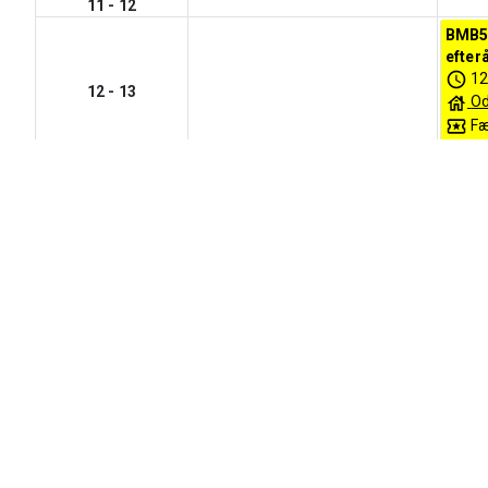
11
-
12
BMB53
efterå
12
12
-
13
Od
Fæ
Ki
BMB53
efterå
12
13
-
14
Od
Fæ
Ki
14
-
15
15
-
16
mandag
37
08-09-2025
08
-
09
09
-
10