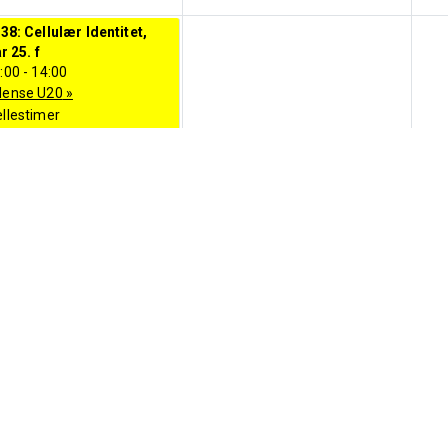
8: Cellulær Identitet,
r 25. f
:00
-
14:00
ense U20
»
llestimer
m Ravnskjær
8: Cellulær Identitet,
r 25. f
:00
-
14:00
ense U20
»
llestimer
m Ravnskjær
tirsdag
onsdag
09-09-2025
10-09-2025