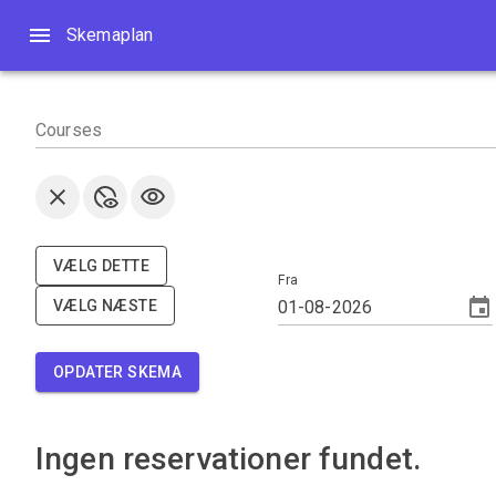
Skemaplan
Skemaplan
Courses
VÆLG DETTE
Fra
VÆLG NÆSTE
OPDATER SKEMA
Ingen reservationer fundet.